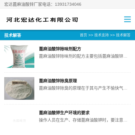
宏达蓖麻油酸锌厂家电话：13931734046
>>
>>
技术解答
首页
技术支持
技术解答
蓖麻油酸锌除味剂配方
‌蓖麻油酸锌除味剂的配方主要包括蓖麻油酸锌和其他可能的添加剂。‌核心成分蓖麻油酸锌是蓖麻油酸锌除味剂的核心成分。它通过与含氮和含硫分子（如胺、氨、硫醇、硫酯、硫化氢等）形成高度配位的稳定络合物，从而有效吸收不愉快的气味。‌配方比例蓖麻油酸锌常用的除臭配比为1:5到1:10，一般建议将其与其他除臭剂按5:1的比
蓖麻油酸锌除臭原理
蓖麻油酸锌除臭的原理在于其与产生不愉快气味的物质发生化学反应，从而除这些物质。蓖麻油酸锌中的活锌原子能与臭味中的氮、硫原子形成强的化合键，从而除臭味。这种物质能有效吸附亲核体，快速捕捉空气中的臭味因子，从根源上去除臭味。此外，蓖麻油酸锌与异味分子形成高度配位的络合物，属于不可逆反应，从而有效去除异味
蓖麻油酸钾生产环境的要求
操作人员在生产、存储蓖麻油酸钾时，要注意其周围环境，生产操作的环境对产品质量有很大影响。蓖麻油酸钾不仅对工作人员的操作有规范，对蓖麻油酸钾的生产车间也有一定的要求。注意一、发挥性较强的蓖麻油酸钾使用时，应保持全面通风，作业工人应佩戴口罩。注意二、操作过程中和蓖麻油酸钾接触较大的操作空间的施工，应做好